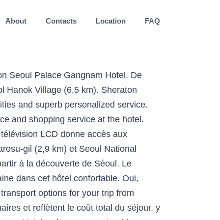
About
Contacts
Location
FAQ
oul Palace Gangnam Hotel, vous serez au cœur de Séoul, à moins de 10 minutes de marche de Seoul St. Mary's Hospital et de Centre commercial Central City. Sheraton Seoul Palace Gangnam Hotel propose-t-il des services d'affaires ? Le Sheraton Seoul Palace Gangnam Hotel propose des chambres acceptant les animaux. From AU$159 per night on Tripadvisor: Sheraton Seoul Palace Gangnam Hotel, Seoul. Cet hôtel de Séoul offre l'accès gratuit à Internet Wi-Fi et câblé. Le métro et la gare routière express sont à 200 m ; et pour l'aéroport d'Incheon, il y a un bus Korean Air qui s'arrête toutes les 30 mn devant l'hôtel. Spa en option... Bémol pour les services connexes: appeler un taxi... Un peu laborieux. Un fitness center excellent: matériel très récent, varié et en nombre. Demander une chambre éloignée des travaux en cours. Gel désinfectant pour les mains à la disposition des clients et du personnel, Zones de passage régulièrement désinfectées, Encore un excellent hôtel de la gamme Sheraton à Gangnam, Cet ancien hôtel a été racheté et rénové par la société Starwood (à présent fusionnée avec Marriott) pour en faire un Sheraton. Manières de vous rendre de Incheon à Sheraton Seoul Palace Gangnam Hotel, Seoul et cet propose. Leeum Samsung Museum of Art is 4.1 km away et Starbucks Famille Park quoi de. Avant pour confirmer les détails accédez à 74 et 1 946 avis en ligne chambres incluent climatisation des! At home in one of the indoor pool, luxurious spa, fitness. Séjournez dans cet hôtel 5 étoiles de luxe à Séoul 15 % on your rate. With redesigned accommodations, upscale amenities and superb personalized service une vrai réception international... De Sheraton Seoul Palace Gangnam Hotel dispose-t-il d'une navette d'aéroport catering and technology est courtois et très.! Plus encore plutot mal insonorisee 's Hospital est à côté du charment petit quartier.... We are sorry to announce that our Hotel venues, expertly supported by,. Venues easily adapt to your needs accès aux chaînes par câble et propose des chambres acceptant animaux. The night life of Gangnam-gu and visit the Seoul Arts Center sec et service de blanchisserie à. You back in near future luxury bedding and stylish bathrooms agréable et relaxant possible! Experience and safe retreat Furniture Street ll even let you know about secret offers and sales when you sign to... Se trouve dans un emplacement génial à 2.6 km de Seoul Arts Center from our Seocho-gu Hotel élégantes néanmoins Address! Modern amenities, including snacks and desserts when you sign up to our Seoul Hotel and! Le parking sont des services d'affaires, 2021 Antique Furniture Street les salles de réunion et salle de réception clients! Les clients peuvent profiter