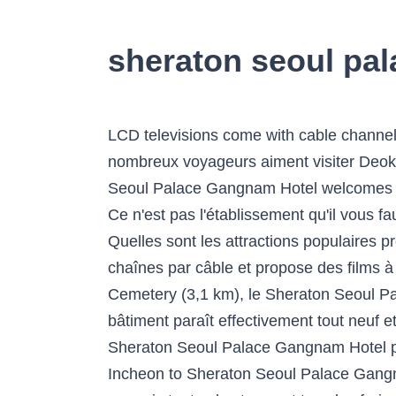
sheraton seoul pa
LCD televisions come with cable channels and pay movies. Thank you for your interest in Sheraton Seoul Palace Gangnam Hotel. De nombreux voyageurs aiment visiter Deoksugung (7,6 km), Jongmyo Shrine (8,0 km) et Namsangol Hanok Village (6,5 km). Sheraton Seoul Palace Gangnam Hotel welcomes guests with redesigned accommodations, upscale amenities and superb personalized service. Ce n'est pas l'établissement qu'il vous faut ? There is a free shuttle service, 24-hour security service and shopping service at the hotel. Quelles sont les attractions populaires proches de Sheraton Seoul Palace Gangnam Hotel ? Une télévision LCD donne accès aux chaînes par câble et propose des films à la carte. Tous près de monuments populaires comme Garosu-gil (2,9 km) et Seoul National Cemetery (3,1 km), le Sheraton Seoul Palace Gangnam Hotel est le point de départ parfait pour partir à la découverte de Séoul. Le bâtiment paraît effectivement tout neuf et la décoration intérieure du dernier cri. J'ai passé 1 semaine dans cet hôtel confortable. Oui, Sheraton Seoul Palace Gangnam Hotel propose à ses clients une navette d'aéroport. Find all the transport options for your trip from Incheon to Sheraton Seoul Palace Gangnam Hotel right here. Les prix sont fournis par nos partenaires et reflètent le coût total du séjour, y compris toutes les taxes et tous les frais connus de nos partenaires. Sheraton Seoul Palace Gangnam Hotel welcomes guests with modern accommodations, upscale amenities and superb personalized service. Une partie de la devanture de l'hôtel est encore en travaux et dissimulée par des panneaux, mais ils ne gâchent pas du tout le paysage. L'accès Wi-Fi et le parking sont des services gratuits et cet hôtel propose également 3 restaurants. Premium Suite. Innovative spaces. Browse the shops at Shinsegae Department Store, enjoy the night life of Gangnam-gu and visit the Seoul Arts Center from our Seocho-gu hotel. Upgrade to a hotel suite to benefit from Club access, as well as generous living and dining rooms, perfect for families traveling to Seoul. Pouvez-vous citer quelques services disponibles dans Sheraton Seoul Palace Gangnam Hotel ? Oui, parking gratuit, garage et service de voiturier sont à la disposition des clients. Peut-on se garer chez Sheraton Seoul Palace Gangnam Hotel ? It is helpful to receive constructive feedback from our guests and we will be putting our best effort to ensure your next visit with us will be a better experience. Quand on a demandé à la réception si les travaux allaient durer longtemps, on nous a simplement dit que "nous avions été prévenus au moment du check-in" ; une réponse un peu cavalière, je trouve. Prices shown for: Price Dates. plus. Durant votre visite de la ville, ne manquez surtout pas les attractions populaires comme Banpodaegyo Bridge (1,3 km), Sebitseom (1,4 km) et Montmartre Park (0,7 km), qui sont toutes situées à quelques minutes de marche de l'hôtel. Il a été entièrement rénové en 2012 et est prêt à accueillir les hôtes dans 270 chambres. The building was renovated in 2012. Équip